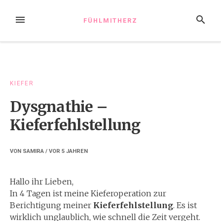
Zum
Inhalt
MENÜ
SUCHE
FÜHLMITHERZ
springen
KIEFER
Dysgnathie –
Kieferfehlstellung
VON
SAMIRA
/ VOR
5 JAHREN
Hallo ihr Lieben,
In 4 Tagen ist meine Kieferoperation zur
Berichtigung meiner
Kieferfehlstellung
. Es ist
wirklich unglaublich, wie schnell die Zeit vergeht.